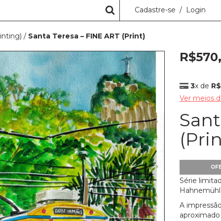
Cadastre-se
/
Login
nting)
/
Santa Teresa – FINE ART (Print)
R$570
3
x de
R$
Ver meios 
Sant
(Prin
OF
Série limit
Hahnemühle
A impressão
aproximado 