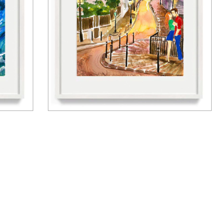
nt)
Romance em Paris – FINE ART
(Print)
3
x de
R$156,67
sem juros