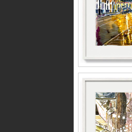
LONDON – FINA 
3
x de
R$156,6