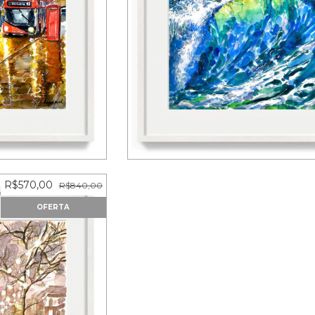
ART (Print)
Caravela – FINE ART (Pri
7
sem juros
3
x de
R$1.166,67
sem juros
R$570,00
R$840,00
OFERTA