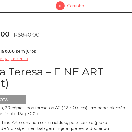
Carrinho
0
,00
R$840,00
190,00
sem juros
de pagamento
a Teresa – FINE ART
t)
ERTA
ada, 20 cópias, nos formatos A2 (42 × 60 cm), em papel alemão
 Photo Rag 300 g.
 Fine Art é enviada sem moldura, pelo correio (prazo
de 7 dias), em embalagem rígida que evita dobrar ou