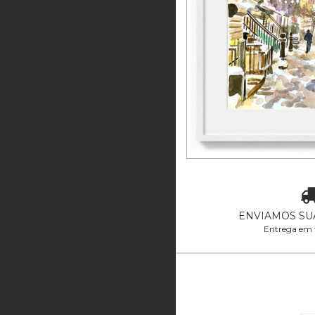
Luzes de Natal
3
x de
R$190,0
ENVIAMOS SU
Entrega em 