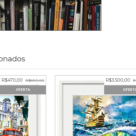
ionados
R$470,00
R$3.500,00
R$600,00
R
OFERTA
OFERT