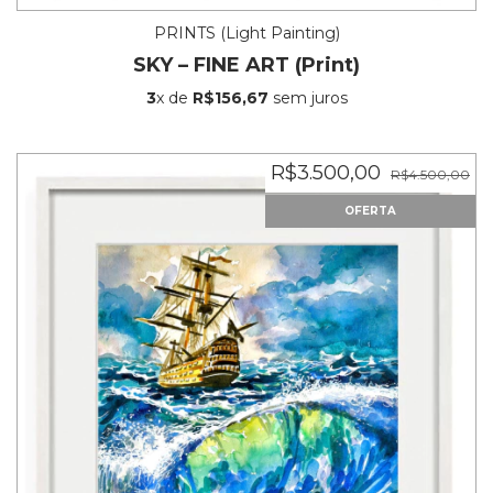
PRINTS (Light Painting)
SKY – FINE ART (Print)
3
x de
R$156,67
sem juros
R$3.500,00
R$4.500,00
OFERTA