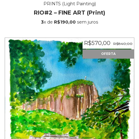
PRINTS (Light Painting)
RIO#2 – FINE ART (Print)
3
x de
R$190,00
sem juros
R$570,00
R$840,00
OFERTA